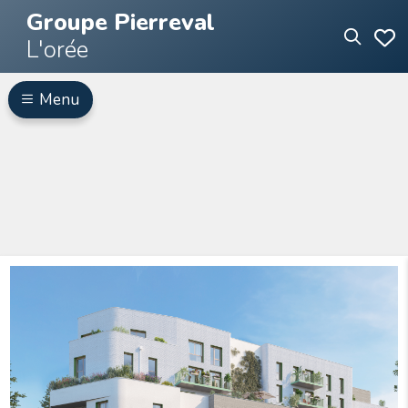
Groupe Pierreval
L'orée
Menu