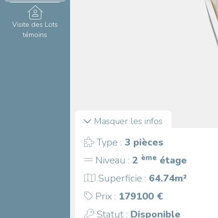
Visite des Lots
témoins
Masquer les infos
Type :
3 pièces
ème
Niveau :
2
étage
Superficie :
64.74m²
Prix :
179100 €
Statut :
Disponible