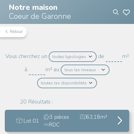
Notre maison
Coeur de Garonne
Retour
Vous cherchez un
de
m²
à
m²
au
20
Résultats :
3 pièces
63,18m²
Lot 01
RDC