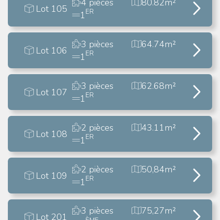
4 pièces
80.82m²
Lot 105
ER
1
3 pièces
64.74m²
Lot 106
ER
1
3 pièces
62.68m²
Lot 107
ER
1
2 pièces
43.11m²
Lot 108
ER
1
2 pièces
50,84m²
Lot 109
ER
1
3 pièces
75,27m²
Lot 201