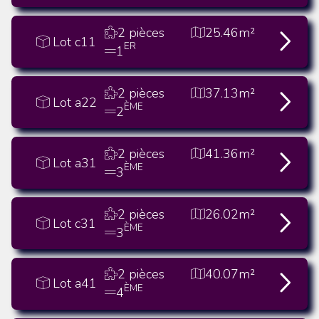
2 pièces
25.46m²
Lot c11
ER
1
2 pièces
37.13m²
Lot a22
ÈME
2
2 pièces
41.36m²
Lot a31
ÈME
3
2 pièces
26.02m²
Lot c31
ÈME
3
2 pièces
40.07m²
Lot a41
ÈME
4