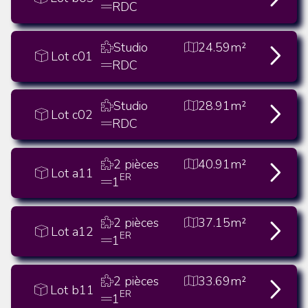
RDC
Studio
24.59m²
Lot c01
RDC
Studio
28.91m²
Lot c02
RDC
2 pièces
40.91m²
Lot a11
ER
1
2 pièces
37.15m²
Lot a12
ER
1
2 pièces
33.69m²
Lot b11
ER
1