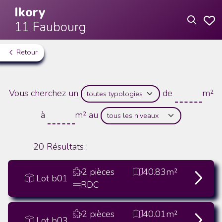
Ikory
11 Faubourg
Retour
Vous cherchez un
de
m²
à
m²
au
20
Résultats :
2 pièces
40.83m²
Lot b01
RDC
2 pièces
40.01m²
Lot b03