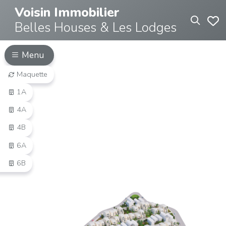
Voisin Immobilier
Belles Houses & Les Lodges
Menu
Maquette
1A
4A
4B
6A
6B